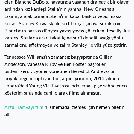
olan Blanche DuBois, hayatında yaşanan dramatik bir olayın
ardından kız kardeşi Stella’nın yanına, New Orleans’a
taşınır; ancak burada Stella’nın kaba, baskıcı ve acımasız
kocası Stanley Kowalski ile sert bir çatışmaya sürüklenir.
Blanche’ın hassas dünyası yavaş yavaş çökerken, teselliyi kız
kardeşi Stella’da arar; fakat içine sürüklendiği aşağı yönlü
sarmal onu affetmeyen ve zalim Stanley ile yüz yüze getirir.
Tennessee Williams’ın zamansız başyapıtında Gillian
Anderson, Vanessa Kirby ve Ben Foster başrolleri
üstlenirken, vizyoner yönetmen Benedict Andrews’un
büyük beğeni toplayan bu çarpıcı yorumu, 2014 yılında
Londra’daki Young Vic Tiyatrosu’nda kapalı gişe sahnelenen
gösterim sırasında canlı olarak filme alınmıştır.
Arzu Tramvayı film
ini sinemada izlemek için hemen biletini
al!