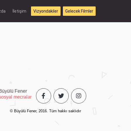
zda
İletişim
Vizyondakiler
Gelecek Filmler
Büyülü Fener
sosyal mecralar
© Büyülü Fener, 2016. Tüm hakkı saklıdır